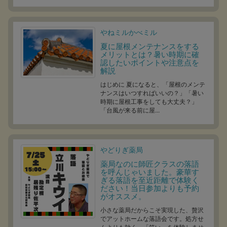
やねミルかべミル
夏に屋根メンテナンスをする
メリットとは？暑い時期に確
認したいポイントや注意点を
解説
はじめに 夏になると、「屋根のメンテ
ナンスはいつすればいいの？」「暑い
時期に屋根工事をしても大丈夫？」
「台風が来る前に屋...
やどりぎ薬局
薬局なのに師匠クラスの落語
を呼んじゃいました。豪華す
ぎる落語を至近距離で体験く
ださい！当日参加よりも予約
がオススメ。
小さな薬局だからこそ実現した、贅沢
でアットホームな落語会です。処方せ
んよりも効く、「笑い」を体験しませ