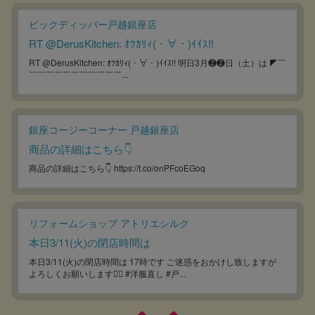
ビックディッパー戸越銀座店
RT @DerusKitchen: ｵﾂｶﾘｨ(・∀・)ｲｲｽ!!
RT @DerusKitchen: ｵﾂｶﾘｨ(・∀・)ｲｲｽ!! 明日3月❷❷日（土）は ◤￣
￣￣￣￣￣￣￣￣￣￣￣...
銀座コージーコーナー 戸越銀座店
商品の詳細はこちら👇
商品の詳細はこちら👇 https://t.co/onPFcoEGoq
リフォームショップ アトリエシルク
本日3/11(火)の閉店時間は
本日3/11(火)の閉店時間は 17時です ご迷惑をおかけし致しますが
よろしくお願いします🙇‍♀️ #洋服直し #戸...