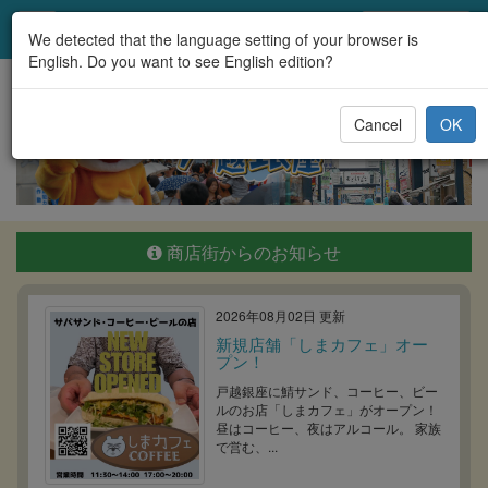
戸越銀座商店街
We detected that the language setting of your browser is
English. Do you want to see English edition?
Cancel
OK
商店街からのお知らせ
2026年08月02日 更新
新規店舗「しまカフェ」オー
プン！
戸越銀座に鯖サンド、コーヒー、ビー
ルのお店「しまカフェ」がオープン！
昼はコーヒー、夜はアルコール。 家族
で営む、...