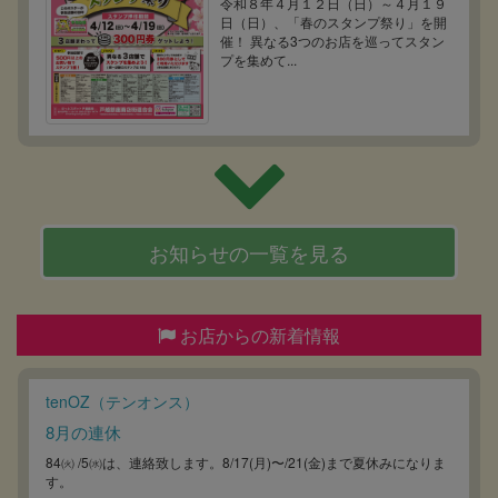
令和８年４月１２日（日）～４月１９
日（日）、「春のスタンプ祭り」を開
催！ 異なる3つのお店を巡ってスタン
プを集めて...
お知らせの一覧を見る
お店からの新着情報
tenOZ（テンオンス）
8月の連休
84㈫ /5㈬は、連絡致します。8/17(月)〜/21(金)まで夏休みになりま
す。