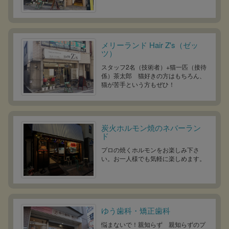
メリーランド Hair Z's（ゼッ
ツ）
スタッフ2名（技術者）+猫一匹（接待
係）茶太郎 猫好きの方はもちろん、
猫が苦手という方もぜひ！
炭火ホルモン焼のネバーラン
ド
プロの焼くホルモンをお楽しみ下さ
い。お一人様でも気軽に楽しめます。
ゆう歯科・矯正歯科
悩まないで！親知らず 親知らずのプ