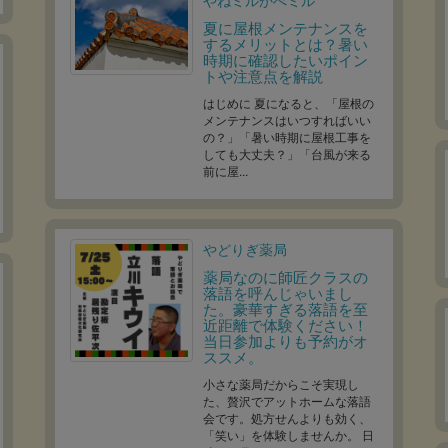
やねミルかべミル
夏に屋根メンテナンスを
するメリットとは？暑い
時期に確認したいポイン
トや注意点を解説
はじめに 夏になると、「屋根の
メンテナンスはいつすればいい
の？」「暑い時期に屋根工事を
しても大丈夫？」「台風が来る
前に屋...
やどりぎ薬局
薬局なのに師匠クラスの
落語を呼んじゃいまし
た。豪華すぎる落語を至
近距離で体験ください！
当日参加よりも予約がオ
ススメ。
小さな薬局だからこそ実現し
た、贅沢でアットホームな落語
会です。処方せんよりも効く、
「笑い」を体験しませんか。 日