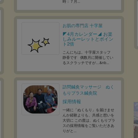
時：７月...
お肌の専門店 十字屋
◤4月カレンダー◢ お楽
しみルーレットとポイン
ト2倍
こんにちは。十字屋スタッフ
静香です 偶数月に開催してい
るスクラッチですが…&nb...
訪問鍼灸マッサージ ぬく
もりプラス鍼灸院
採用情報
一緒に「ぬくもり」を届けませ
んか経験よりも、共感と想いを
大切に この度は、ぬくもりプラ
スの採用情報をご覧いただきあ
りがと...