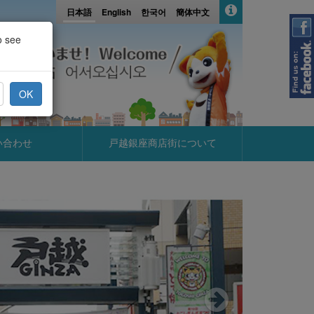
日本語
English
한국어
簡体中文
o see
OK
い合わせ
戸越銀座商店街について