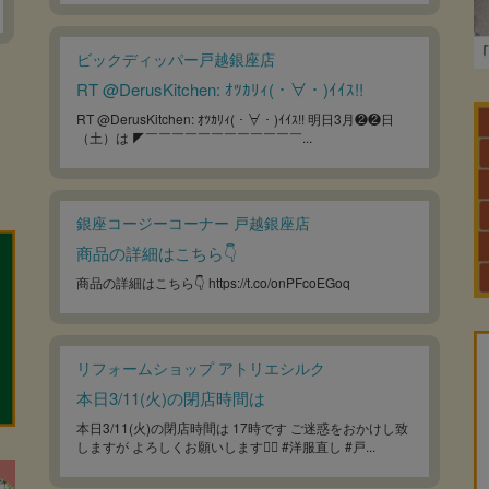
ビックディッパー戸越銀座店
RT @DerusKitchen: ｵﾂｶﾘｨ(・∀・)ｲｲｽ!!
RT @DerusKitchen: ｵﾂｶﾘｨ(・∀・)ｲｲｽ!! 明日3月❷❷日
（土）は ◤￣￣￣￣￣￣￣￣￣￣￣￣...
銀座コージーコーナー 戸越銀座店
商品の詳細はこちら👇
商品の詳細はこちら👇 https://t.co/onPFcoEGoq
リフォームショップ アトリエシルク
本日3/11(火)の閉店時間は
本日3/11(火)の閉店時間は 17時です ご迷惑をおかけし致
しますが よろしくお願いします🙇‍♀️ #洋服直し #戸...