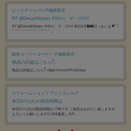
ビックディッパー戸越銀座店
RT @DerusKitchen: ｵﾂｶﾘｨ(・∀・)ｲｲｽ!!
RT @DerusKitchen: ｵﾂｶﾘｨ(・∀・)ｲｲｽ!! 明日3月❷❷日（土）は ◤￣
￣￣￣￣￣￣￣￣￣￣￣...
銀座コージーコーナー 戸越銀座店
商品の詳細はこちら👇
商品の詳細はこちら👇 https://t.co/onPFcoEGoq
リフォームショップ アトリエシルク
本日3/11(火)の閉店時間は
本日3/11(火)の閉店時間は 17時です ご迷惑をおかけし致しますが
よろしくお願いします🙇‍♀️ #洋服直し #戸...