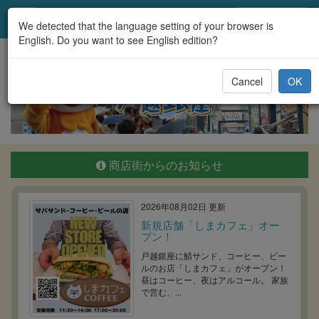
戸越銀座商店街
We detected that the language setting of your browser is
English. Do you want to see English edition?
Cancel
OK
商店街からのお知らせ
2026年08月02日 更新
新規店舗「しまカフェ」オー
プン！
戸越銀座に鯖サンド、コーヒー、ビー
ルのお店「しまカフェ」がオープン！
昼はコーヒー、夜はアルコール。 家族
で営む、...