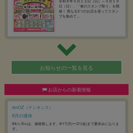
令和８年４月１２日（日）～４月１９
日（日）、「春のスタンプ祭り」を開
催！ 異なる3つのお店を巡ってスタン
プを集めて...
お知らせの一覧を見る
お店からの新着情報
tenOZ（テンオンス）
8月の連休
84㈫ /5㈬は、連絡致します。8/17(月)〜/21(金)まで夏休みになりま
す。