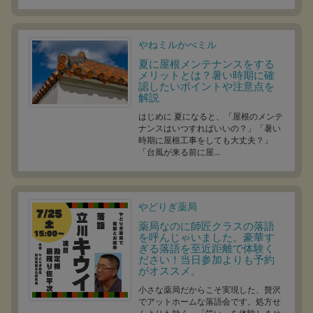
やねミルかべミル
夏に屋根メンテナンスをする
メリットとは？暑い時期に確
認したいポイントや注意点を
解説
はじめに 夏になると、「屋根のメンテ
ナンスはいつすればいいの？」「暑い
時期に屋根工事をしても大丈夫？」
「台風が来る前に屋...
やどりぎ薬局
薬局なのに師匠クラスの落語
を呼んじゃいました。豪華す
ぎる落語を至近距離で体験く
ださい！当日参加よりも予約
がオススメ。
小さな薬局だからこそ実現した、贅沢
でアットホームな落語会です。処方せ
んよりも効く、「笑い」を体験しませ