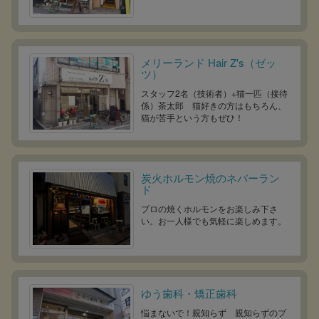
メリーランド Hair Z's（ゼッ
ツ）
スタッフ2名（技術者）+猫一匹（接待
係）茶太郎 猫好きの方はもちろん、
猫が苦手という方もぜひ！
炭火ホルモン焼のネバーラン
ド
プロの焼くホルモンをお楽しみ下さ
い。お一人様でも気軽に楽しめます。
ゆう歯科・矯正歯科
悩まないで！親知らず 親知らずのプ