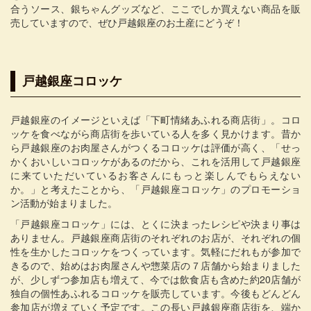
合うソース、銀ちゃんグッズなど、ここでしか買えない商品を販
売していますので、ぜひ戸越銀座のお土産にどうぞ！
戸越銀座コロッケ
戸越銀座のイメージといえば「下町情緒あふれる商店街」。コロ
ッケを食べながら商店街を歩いている人を多く見かけます。昔か
ら戸越銀座のお肉屋さんがつくるコロッケは評価が高く、「せっ
かくおいしいコロッケがあるのだから、これを活用して戸越銀座
に来ていただいているお客さんにもっと楽しんでもらえない
か。」と考えたことから、「戸越銀座コロッケ」のプロモーショ
ン活動が始まりました。
「戸越銀座コロッケ」には、とくに決まったレシピや決まり事は
ありません。戸越銀座商店街のそれぞれのお店が、それぞれの個
性を生かしたコロッケをつくっています。気軽にだれもが参加で
きるので、始めはお肉屋さんや惣菜店の７店舗から始まりました
が、少しずつ参加店も増えて、今では飲食店も含めた約20店舗が
独自の個性あふれるコロッケを販売しています。今後もどんどん
参加店が増えていく予定です。この長い戸越銀座商店街を、端か