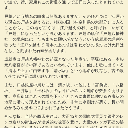
い道で、徳川家康もこの街道を通って江戸に入ったとされていま
す。
戸越という地名の由来は諸説ありますが、そのひとつに、江戸か
ら現在の戸越を越えると、相模の国（神奈川県の大部分）に入る
ことから、この地が古くは「江戸越えの村」と呼ばれ、やがて
「戸越」になったという説があります。戸越の鎮守「戸越八幡神
社」の境内には、たちまちに願いがかなうという成就庵の評判を
歌った「江戸を越えて 清水の上の成就庵 ねがひの糸の とけぬ日は
なし」と刻まれた石碑があります。
成就庵は戸越八幡神社の起源となった草庵で、平塚にある一本杉
元八幡宮がその跡であるといわれています。他にも歌に出てくる
「清水の上」に由来する「清水坂」という地名が現存し、古の歌
が今でも地元に語り継がれています。
また、戸越銀座の周りには「清水坂」の他にも「宮前坂」「八幡
坂」「三井坂」「平和坂」のように坂のつく地名が数多くありま
す。商店街はこれらの坂を下ったところに東西に伸びる谷底状の
地形に沿って形成されていたため、非常に水捌けが悪く、長い間
ぬかるみや浸水に悩まされてきたそうです。
そんな折、当時の商店主達は、大正12年の関東大震災で銀座のレ
ンガ造りの街並みが壊滅的な被害を受け、大量のレンガ瓦礫の処
分に困っているという話を聞きつけ、そのレンガを水捌けの悪い