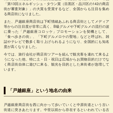
「第13回エネルギッシュ・タウン賞（目黒区・品川区の142の商店
街が審査対象）」の大賞を受賞するなど、全国からも注目を集め
る商店街になりました。
また、戸越銀座商店街は下町情緒あふれる商店街としてメディア
等からの注目度が非常に高く、B級グルメや下町グルメの流行の波
に乗った「戸越銀座コロッケ」プロモーションを契機として、
「食べ歩きの街」、「下町グルメロケの聖地」などと呼ばれ、雑
誌やテレビで数多く取り上げられるようになり、全国的にも知名
度が高くなりました。
今では、旅行会社が商店街ツアーを組んで観光客を連れて来るよ
うになった他、特に土・日・祝日は広域からお買物目的だけでな
く商店街自体に遊びに来る、観光を目的とした来街者が急増して
います。
「戸越銀座」という地名の由来
戸越銀座商店街を西に向かって歩いていくと中原街道という古い
街道に突きあたります。中世以前から存在するといわれている古