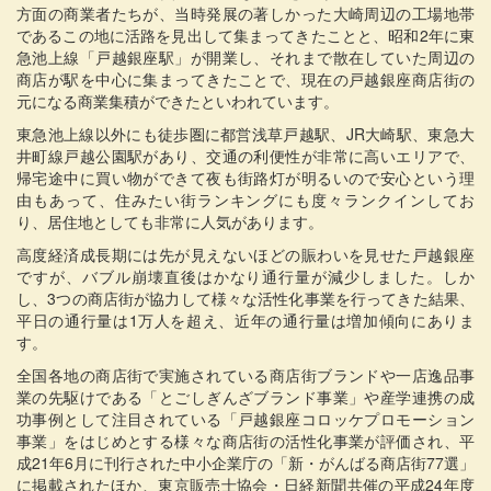
方面の商業者たちが、当時発展の著しかった大崎周辺の工場地帯
であるこの地に活路を見出して集まってきたことと、昭和2年に東
急池上線「戸越銀座駅」が開業し、それまで散在していた周辺の
商店が駅を中心に集まってきたことで、現在の戸越銀座商店街の
元になる商業集積ができたといわれています。
東急池上線以外にも徒歩圏に都営浅草戸越駅、JR大崎駅、東急大
井町線戸越公園駅があり、交通の利便性が非常に高いエリアで、
帰宅途中に買い物ができて夜も街路灯が明るいので安心という理
由もあって、住みたい街ランキングにも度々ランクインしてお
り、居住地としても非常に人気があります。
高度経済成長期には先が見えないほどの賑わいを見せた戸越銀座
ですが、バブル崩壊直後はかなり通行量が減少しました。しか
し、3つの商店街が協力して様々な活性化事業を行ってきた結果、
平日の通行量は1万人を超え、近年の通行量は増加傾向にありま
す。
全国各地の商店街で実施されている商店街ブランドや一店逸品事
業の先駆けである「とごしぎんざブランド事業」や産学連携の成
功事例として注目されている「戸越銀座コロッケプロモーション
事業」をはじめとする様々な商店街の活性化事業が評価され、平
成21年6月に刊行された中小企業庁の「新・がんばる商店街77選」
に掲載されたほか、東京販売士協会・日経新聞共催の平成24年度