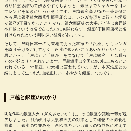
通りに敷き詰めて歩きやすくしようと、銀座までリヤカーを引い
てレンガを頂きに行ったそうです。戸越銀座商店街の一番東側に
ある戸越銀座銀六商店街振興組合は、レンガを頂きに行った場所
が銀座6丁目であったことから、銀六商店街の大半が当時は東戸越
や戸越という地名であったのにも関わらず、銀座6丁目商店街と名
付けられたという興味深い経緯があります。
そして、当時日本一の商業地であった本家の「銀座」からレンガ
を譲り受けるだけでなく、銀座の賑わいにもあやかりたいという
思いから、「戸越」と「銀座」をつなげて「戸越銀座」と名乗っ
たのが始まりとされています。戸越銀座は全国に300以上あるとい
われている「○○銀座」の元祖と言われていますが、本家銀座との
縁によって生まれた由緒正しい「あやかり銀座」なのです。
戸越と銀座のゆかり
明治5年の銀座大火（ぎんざたいか）によって銀座や築地一帯が焼
失しました。明治政府は大規模火災の対策として建物の不燃化を
推進し、銀座の街並みを、西欧風のレンガ造りの街並みに変えて