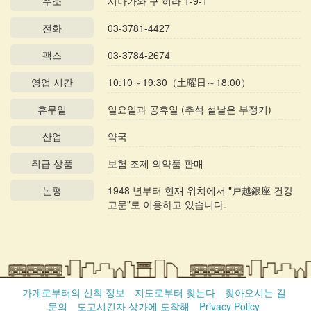
주소
시나가와 구 히라 1-9-1
전화
03-3781-4427
팩스
03-3784-2674
영업 시간
10:10～19:30（土曜日～18:00）
휴무일
일요일과 공휴일 (추석 설날은 부정기)
산업
약국
취급 상품
보험 조제 의약품 판매
논평
1948 년부터 현재 위치에서 "戸越銀座 건강
고문"로 이용하고 있습니다.
가게로부터의 신착 정보
지도로부터 찾는다
찾아오시는 길
문의
도고시긴자 상가에 도착해
Privacy Policy