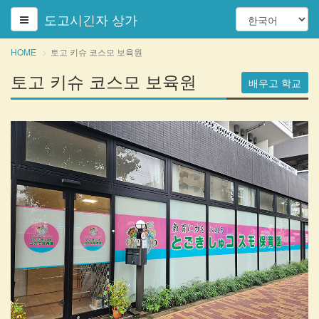
도고시긴자 상가
HOME
토고 키슈 코스모 보육원
토고 키슈 코스모 보육원
배우고 학교