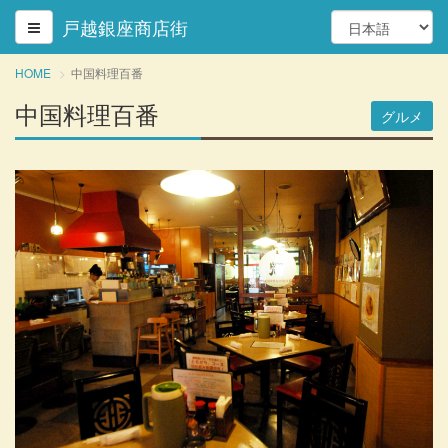
戸越銀座商店街
HOME
中国料理百番
中国料理百番
グルメ