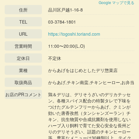
Google マップで見る
住所
品川区戸越1-16-8
TEL
03-3784-1801
URL
https://togoshi.toriand.com
営業時間
11:00〜20:00(L.O)
定休日
不定休
業種
からあげをはじめとしたデリ惣菜店
取扱商品
からあげ,チキン南蛮,チキンヒーロー,お弁当
お店のPRコメント
鶏＆デリは、デリそうざいのデリカテッセ
ン。各種スパイス配合の特製タレで下味を
つけたグルテンフリーからあげ、クミンが
効いた唐香孜然（タンシャンズーラン）チ
キン、抗生物質や合成抗菌剤を使用しない
ハーブ入り飼料で育てた安心安全な長州ど
りのデリそうざい、話題のチキンヒーロー
等、豊富なメニューは30種類以上。テイク