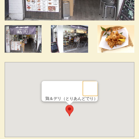
鶏＆デリ（とりあんどでり）