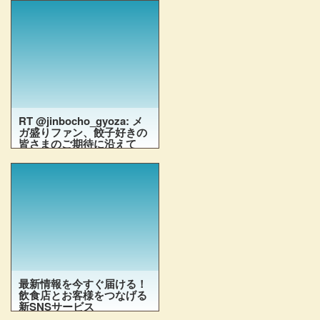
クト #鶏排バーガー #大鶏排
#ガチ盛り #戸越銀座 #戸越銀
座商店街 #戸越
https://t.co/8Up6yx77xX
RT @jinbocho_gyoza: メ
ガ盛りファン、餃子好きの
皆さまのご期待に沿えて
「鬼餃子丼 1,180円」販売
開始しました。従来の餃子
丼に餃子を鬼追加、大満足
間違いなしの丼です。
RT @jinbocho_gyoza: メガ盛
りファン、餃子好きの皆さま
のご期待に沿えて「鬼餃子丼
1,180円」販売開始しまし
た。従来の餃子丼に餃子を鬼
追加、大満足間違いなしの丼
最新情報を今すぐ届ける！
です。 #神保町餃子小籠包 #
飲食店とお客様をつなげる
神保町餃子 #餃子丼 #鬼餃子
新SNSサービス
https://t.co/LiftcKndqi
丼 #メガ盛り #メガ盛り丼 #