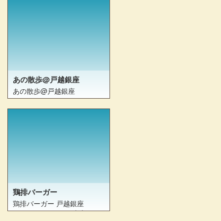
でり #雨の日サービスデー #
戸越銀座 #戸越 #1個買ったら
1個無料 #ローストチキンレッ
グ https://t.co/K7jTLdYTX9
あの散歩@戸越銀座
あの散歩@戸越銀座
https://t.co/shZZFZG3g5 #と
りあんどでり #安納サオリ #
戸越銀座 #戸越銀座商店街 #
あの散歩 #大鶏排 #牛タンコ
ロッケ #食べ歩きグルメ
https://t.co/OpP1a0WK4b
鶏排バーガー
鶏排バーガー 戸越銀座
#TOKYOSELECT #東京セレ