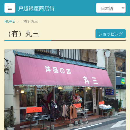
戸越銀座商店街
HOME
（有）丸三
（有）丸三
ショッピング