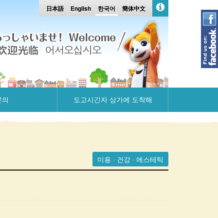
日本語
English
한국어
簡体中文
문의
도고시긴자 상가에 도착해
미용 · 건강 · 에스테틱