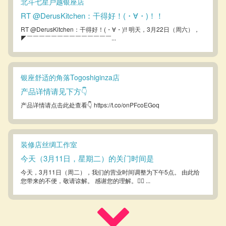
北斗七星户越银座店
RT @DerusKitchen：干得好！(・∀・)！！
RT @DerusKitchen：干得好！(・∀・)!! 明天，3月22日（周六），
◤￣￣￣￣￣￣￣￣￣￣￣￣￣￣...
银座舒适的角落Togoshiginza店
产品详情请见下方👇
产品详情请点击此处查看👇 https://t.co/onPFcoEGoq
装修店丝绸工作室
今天（3月11日，星期二）的关门时间是
今天，3月11日（周二），我们的营业时间调整为下午5点。 由此给
您带来的不便，敬请谅解。 感谢您的理解。🙇‍♀️ ...