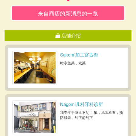
来自商店的新消息的一览
店铺介绍
Sakemi加工宫古衙
时令鱼菜，素菜
Nagomi儿科牙科诊所
我专注于防止不刮！ 氟，风险检查，预
防龋齿，纠正前纠正