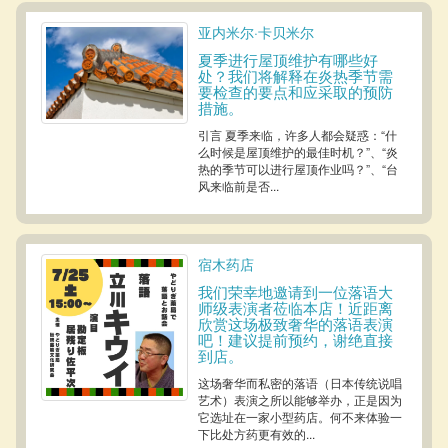
亚内米尔·卡贝米尔
夏季进行屋顶维护有哪些好
处？我们将解释在炎热季节需
要检查的要点和应采取的预防
措施。
引言 夏季来临，许多人都会疑惑：“什
么时候是屋顶维护的最佳时机？”、“炎
热的季节可以进行屋顶作业吗？”、“台
风来临前是否...
宿木药店
我们荣幸地邀请到一位落语大
师级表演者莅临本店！近距离
欣赏这场极致奢华的落语表演
吧！建议提前预约，谢绝直接
到店。
这场奢华而私密的落语（日本传统说唱
艺术）表演之所以能够举办，正是因为
它选址在一家小型药店。何不来体验一
下比处方药更有效的...